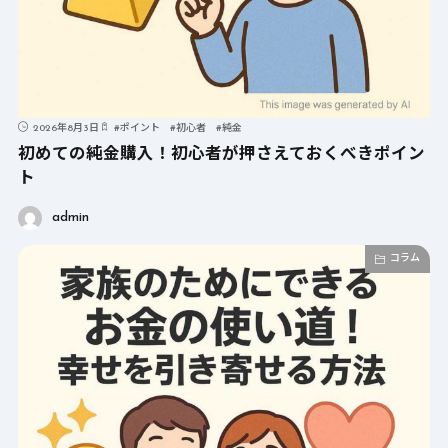
2026年8月3日
#
ポイント
#
初心者
#
純金
初めての純金購入！初心者が押さえておくべきポイン
ト
admin
コラム