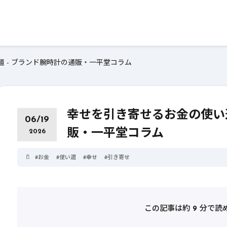
 - ブランド腕時計の通販・一平堂コラム
幸せを引き寄せるお金の使い道
06/19
販・一平堂コラム
2026
#
お金
#
使い道
#
幸せ
#
引き寄せ
この記事は約
9
分で読