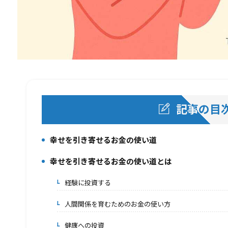
記事の目
幸せを引き寄せるお金の使い道
1.
幸せを引き寄せるお金の使い道とは
2.
経験に投資する
2-1.
人間関係を育むためのお金の使い方
2-2.
健康への投資
2-3.