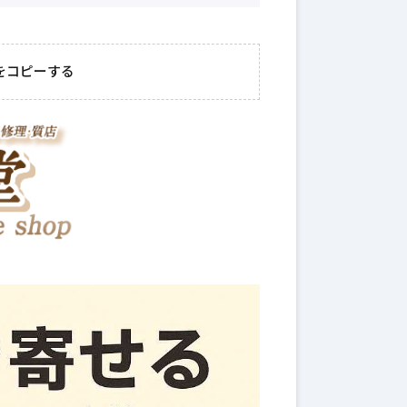
をコピーする
2026年7月31日
#
お金
2026年8月6日
#
ライフ
家族のためにできるお
日常を効率
金の使い道！幸せを引
試したいラ
き寄せる方法