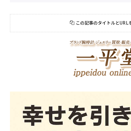
この記事のタイトルとURL
ュエリー
2026年8月3日
#
ポイント
物にしたいダ
初めての純金購入！初
ドジュエリー
心者が押さえておくべ
きポイント