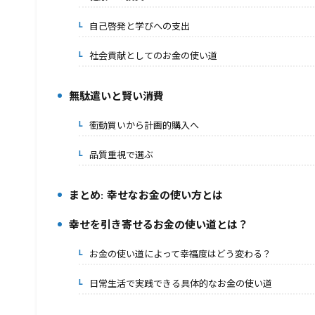
自己啓発と学びへの支出
2-4.
社会貢献としてのお金の使い道
2-5.
無駄遣いと賢い消費
3.
衝動買いから計画的購入へ
3-1.
品質重視で選ぶ
3-2.
まとめ: 幸せなお金の使い方とは
4.
幸せを引き寄せるお金の使い道とは？
5.
お金の使い道によって幸福度はどう変わる？
5-1.
日常生活で実践できる具体的なお金の使い道
5-2.