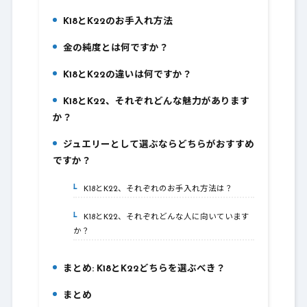
K18とK22のお手入れ方法
3.
金の純度とは何ですか？
4.
K18とK22の違いは何ですか？
5.
K18とK22、それぞれどんな魅力があります
6.
か？
ジュエリーとして選ぶならどちらがおすすめ
7.
ですか？
K18とK22、それぞれのお手入れ方法は？
7-1.
K18とK22、それぞれどんな人に向いています
7-2.
か？
まとめ: K18とK22どちらを選ぶべき？
8.
まとめ
9.