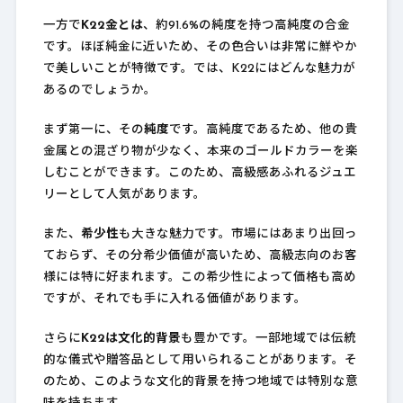
一方で
K22金とは
、約91.6%の純度を持つ高純度の合金
です。ほぼ純金に近いため、その色合いは非常に鮮やか
で美しいことが特徴です。では、K22にはどんな魅力が
あるのでしょうか。
まず第一に、その
純度
です。高純度であるため、他の貴
金属との混ざり物が少なく、本来のゴールドカラーを楽
しむことができます。このため、高級感あふれるジュエ
リーとして人気があります。
また、
希少性
も大きな魅力です。市場にはあまり出回っ
ておらず、その分希少価値が高いため、高級志向のお客
様には特に好まれます。この希少性によって価格も高め
ですが、それでも手に入れる価値があります。
さらに
K22は文化的背景
も豊かです。一部地域では伝統
的な儀式や贈答品として用いられることがあります。そ
のため、このような文化的背景を持つ地域では特別な意