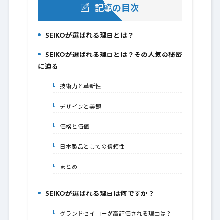
記事の目次
SEIKOが選ばれる理由とは？
1.
SEIKOが選ばれる理由とは？その人気の秘密
2.
に迫る
技術力と革新性
2-1.
デザインと美観
2-2.
価格と価値
2-3.
日本製品としての信頼性
2-4.
まとめ
2-5.
SEIKOが選ばれる理由は何ですか？
3.
グランドセイコーが高評価される理由は？
3-1.