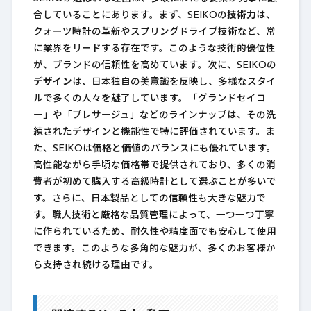
合していることにあります。まず、SEIKOの
技術力
は、
クォーツ時計の革新やスプリングドライブ技術など、常
に業界をリードする存在です。このような技術的優位性
が、ブランドの信頼性を高めています。次に、SEIKOの
デザイン
は、日本独自の美意識を反映し、多様なスタイ
ルで多くの人々を魅了しています。「グランドセイコ
ー」や「プレサージュ」などのラインナップは、その洗
練されたデザインと機能性で特に評価されています。ま
た、SEIKOは
価格と価値
のバランスにも優れています。
高性能ながら手頃な価格帯で提供されており、多くの消
費者が初めて購入する高級時計として選ぶことが多いで
す。さらに、日本製品としての
信頼性
も大きな魅力で
す。職人技術と厳格な品質管理によって、一つ一つ丁寧
に作られているため、耐久性や精度面でも安心して使用
できます。このような多角的な魅力が、多くのお客様か
ら支持され続ける理由です。