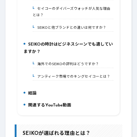
セイコーのダイバーズウォッチが人気な理由
3-2.
とは？
SEIKOと他ブランドとの違いは何ですか？
3-3.
SEIKOの時計はビジネスシーンでも適してい
4.
ますか？
海外でのSEIKOの評判はどうですか？
4-1.
アンティーク市場でのキングセイコーとは？
4-2.
結論
5.
関連するYouTube動画
6.
SEIKOが選ばれる理由とは？