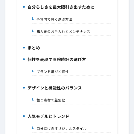
自分らしさを最大限引き出すために
3.
予算内で賢く選ぶ方法
3-1.
購入後のお手入れとメンテナンス
3-2.
まとめ
4.
個性を表現する腕時計の選び方
5.
ブランド選びと個性
5-1.
デザインと機能性のバランス
6.
色と素材で差別化
6-1.
人気モデルとトレンド
7.
自分だけのオリジナルスタイル
7-1.