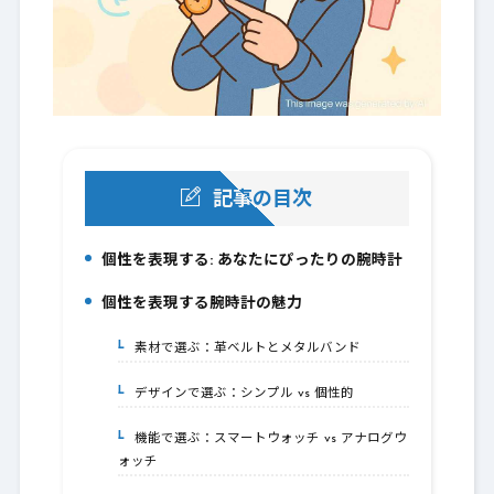
記事の目次
個性を表現する: あなたにぴったりの腕時計
1.
個性を表現する腕時計の魅力
2.
素材で選ぶ：革ベルトとメタルバンド
2-1.
デザインで選ぶ：シンプル vs 個性的
2-2.
機能で選ぶ：スマートウォッチ vs アナログウ
2-3.
ォッチ