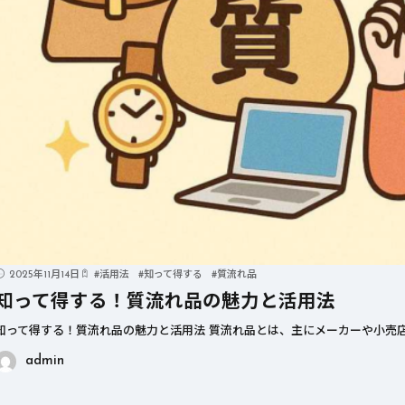
2025年11月14日
#
活用法
#
知って得する
#
質流れ品
知って得する！質流れ品の魅力と活用法
知って得する！質流れ品の魅力と活用法 質流れ品とは、主にメーカーや小売店
admin