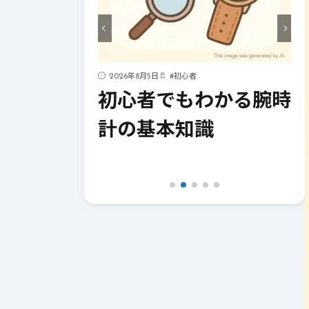
ハック
2026年8月5日
#
初心者
化！今すぐ
初心者でもわかる腕時
イフハック
計の基本知識