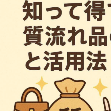
2026年8月4日
#
ジュエリー
2026年8月3日
#
ポイント
一生の宝物にしたいダ
初めての純金
イヤモンドジュエリー
心者が押さえ
きポイント