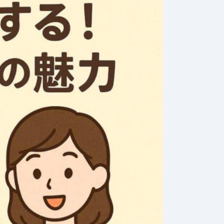
2026年7月31日
#
お金
202
購入！初
家族のためにできるお
日
ておくべ
金の使い道！幸せを引
試
き寄せる方法