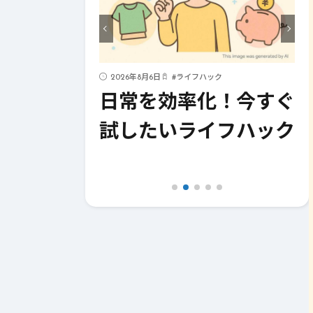
ド
2026年8月6日
#
ライフハック
見逃せない
日常を効率化！今すぐ
ド
試したいライフハック