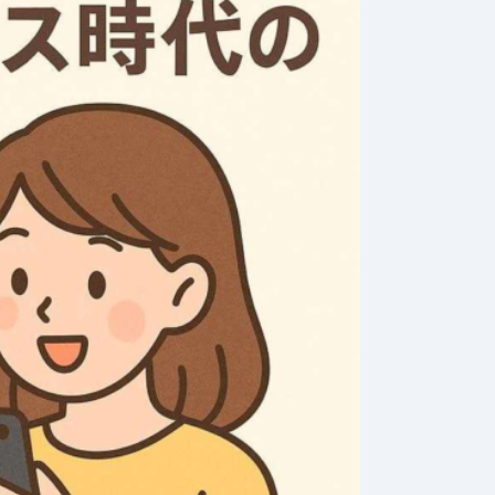
2026年8月3日
#
ポイント
202
したいダ
初めての純金購入！初
資
ュエリー
心者が押さえておくべ
最
きポイント