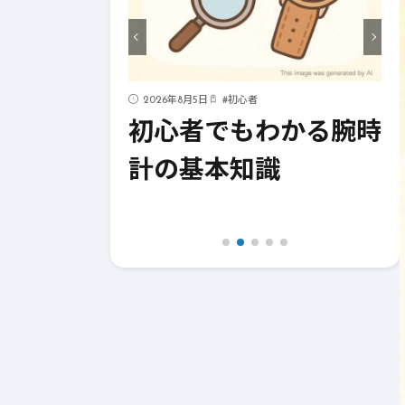
ハック
2026年8月5日
#
初心者
化！今すぐ
初心者でもわかる腕時
イフハック
計の基本知識