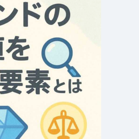
2026年7月31日
#
お金
202
購入！初
家族のためにできるお
日
ておくべ
金の使い道！幸せを引
試
き寄せる方法