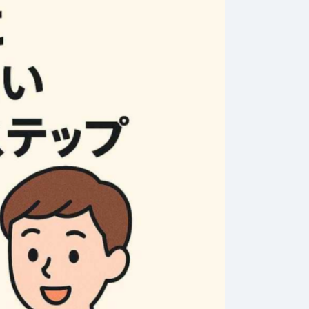
2026年7月31日
#
お金
202
購入！初
家族のためにできるお
日
ておくべ
金の使い道！幸せを引
試
き寄せる方法