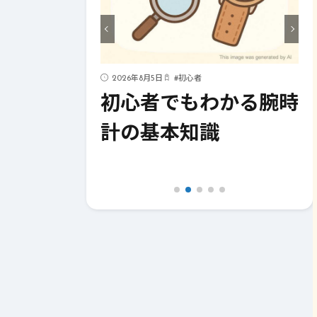
ハック
2026年8月5日
#
初心者
化！今すぐ
初心者でもわかる腕時
イフハック
計の基本知識