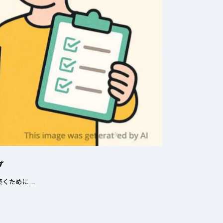
プ
くために……