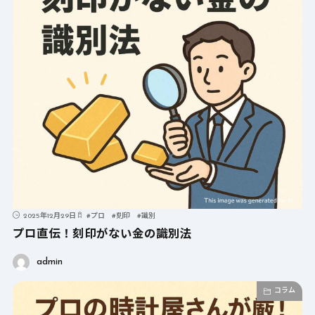
2025年12月29日
#
プロ
#
刻印
#
識別
プロ直伝！刻印がない金の識別法
admin
コラム