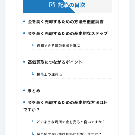
記事の目次
金を高く売却するための方法を徹底調査
1.
金を高く売却するための基本的なステップ
2.
信頼できる買取業者を選ぶ
2-1.
高価買取につながるポイント
3.
税務上の注意点
3-1.
まとめ
4.
金を高く売却するための基本的な方法は何
5.
ですか？
どのような場所で金を売ると良いですか？
5-1.
金の純度や状態は価格に影響しますか？
5-2.