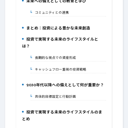
未来への備えとしての教育と学び
3.
コミュニティとの連携
3-1.
まとめ：投資による豊かな未来創造
4.
投資で実現する未来のライフスタイルと
5.
は？
長期的な視点での資産形成
5-1.
キャッシュフロー重視の投資戦略
5-2.
2030年代以降への備えとして何が重要か？
6.
具体的目標設定と行動計画
6-1.
投資で実現する未来のライフスタイルのま
7.
とめ