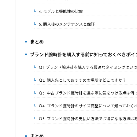
4. モデルと機能性の比較
2-4.
5. 購入後のメンテナンスと保証
2-5.
まとめ
3.
ブランド腕時計を購入する前に知っておくべきポイ
4.
Q1: ブランド腕時計を購入する最適なタイミングはい
4-1.
Q2: 購入先としておすすめの場所はどこですか？
4-2.
Q3: 中古ブランド腕時計を選ぶ際に気をつける点は何
4-3.
Q4: ブランド腕時計のサイズ調整について知っておく
4-4.
Q5: ブランド腕時計の支払い方法でお得になる方法は
4-5.
まとめ