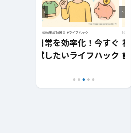
ハック
2026年8月5日
#
初心者
化！今すぐ
初心者でもわかる腕時
イフハック
計の基本知識