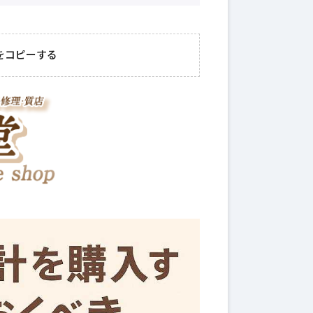
をコピーする
2026年8月7日
#
トレンド
購入！初
資産管理で見逃せない
ておくべ
最新トレンド